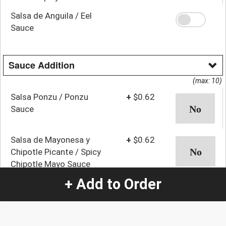
Serrano Peppers
Salsa de Anguila / Eel
Sauce
Sauce Addition
(max: 10)
Salsa Ponzu / Ponzu
+
$0.62
Sauce
Salsa de Mayonesa y
+
$0.62
Chipotle Picante / Spicy
Chipotle Mayo Sauce
+ Add to Order
Salsa de Limon y Soya
+
$0.62
con Chiles Serranos /
Lemon Spicy Sauce with
Serrano Peppers
Salsa de Anguila / Eel
+
$0.62