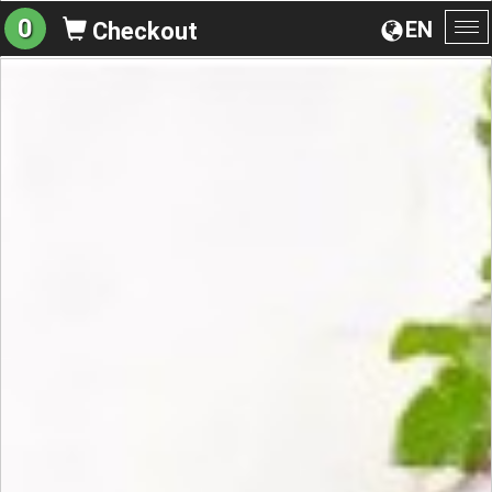
0
EN
Checkout
To
na